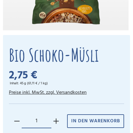
Bio Schoko-Müsli
2,75 €
Inhalt:
45 g
(61,11 € / 1 kg)
Preise inkl. MwSt. zzgl. Versandkosten
IN DEN WARENKORB