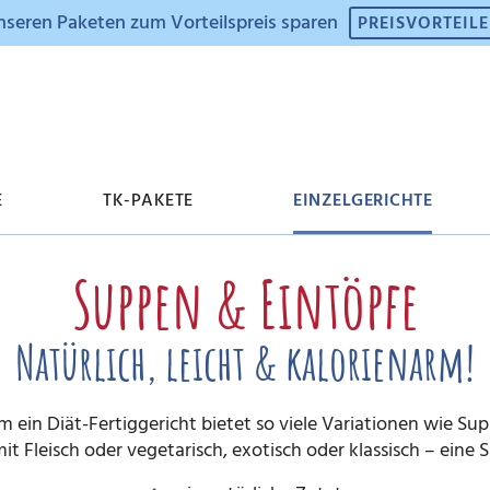
nseren Paketen zum Vorteilspreis sparen
PREISVORTEIL
E
TK-PAKETE
EINZELGERICHTE
Suppen & Eintöpfe
isvorteile
ppen & Eintöpfe
w Fat
ue Produkte
Unsere Geschichte
Fleischgerichte
Vitamine
Geschenkgutscheine
Natürlich, leicht & kalorienarm!
ko-Journal (pdf)
gan
oteinkekse
Vegetarisch
Müslis
 ein Diät-Fertiggericht bietet so viele Variationen wie Su
tenfrei
sy to go (Zubehör)
Diäko to go
Brot & Aufstriche
mit Fleisch oder vegetarisch, exotisch oder klassisch – eine