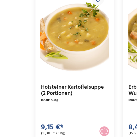
Holsteiner Kartoffelsuppe
Erb
(2 Portionen)
Wur
Inhalt:
500 g
Inhalt
9,15 €*
8,
(18,30 €* / 1 kg)
(15,65