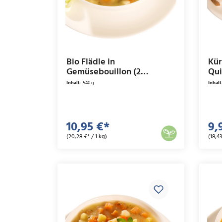
Bio Flädle in
Kür
Gemüsebouillon (2
Qui
Portionen)
Inhalt:
540 g
Inhalt
10,95 €*
9,
(20,28 €* / 1 kg)
(18,43