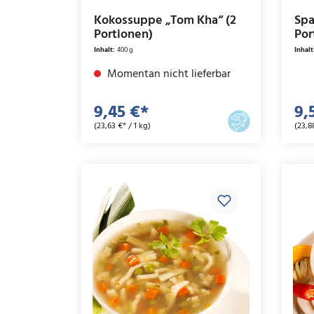
Kokossuppe „Tom Kha“ (2
Spa
Portionen)
Por
Inhalt:
400 g
Inhalt
Momentan nicht lieferbar
9,45 €*
9,
(23,63 €* / 1 kg)
(23,8