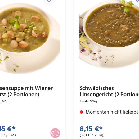
sensuppe mit Wiener
Schwäbisches
st (2 Portionen)
Linsengericht (2 Portio
:
540 g
Inhalt:
500 g
Momentan nicht lieferba
45 €*
8,15 €*
 €* / 1 kg)
(16,30 €* / 1 kg)