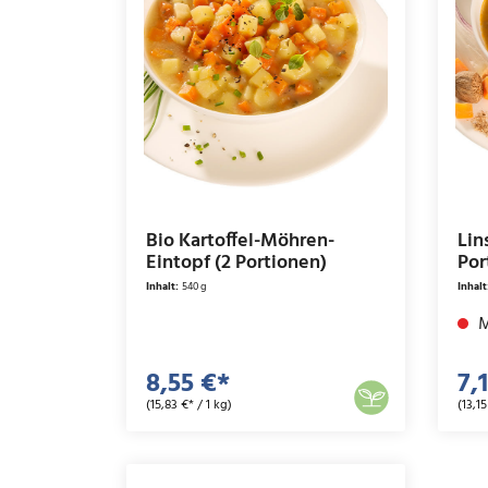
Bio Kartoffel-Möhren-
Lin
Eintopf (2 Portionen)
Por
Inhalt:
540 g
Inhalt
M
8,55 €*
7,
(15,83 €* / 1 kg)
(13,15