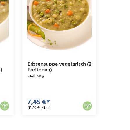
Erbsensuppe vegetarisch (2
n)
Portionen)
Inhalt:
540 g
7,45 €*
(13,80 €* / 1 kg)