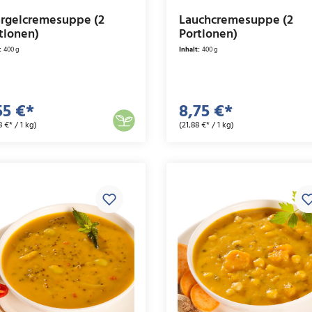
rgelcremesuppe (2
Lauchcremesuppe (2
tionen)
Portionen)
:
400 g
Inhalt:
400 g
55 €*
8,75 €*
8 €* / 1 kg)
(21,88 €* / 1 kg)