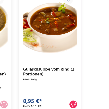
Gulaschsuppe vom Rind (2
nen)
Portionen)
Inhalt:
500 g
r
8,95 €*
(17,90 €* / 1 kg)