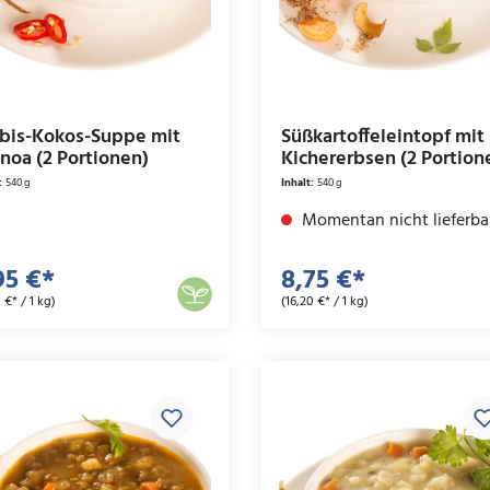
bis-Kokos-Suppe mit
Süßkartoffeleintopf mit
noa (2 Portionen)
Kichererbsen (2 Portion
:
540 g
Inhalt:
540 g
Momentan nicht lieferba
95 €*
8,75 €*
 €* / 1 kg)
(16,20 €* / 1 kg)