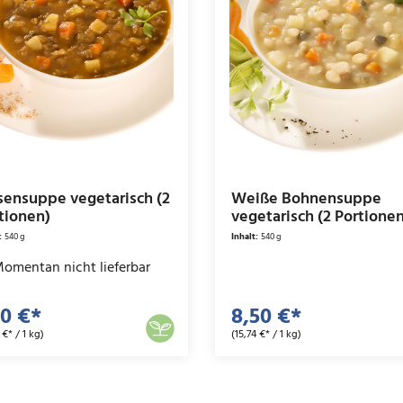
sensuppe vegetarisch (2
Weiße Bohnensuppe
tionen)
vegetarisch (2 Portione
:
540 g
Inhalt:
540 g
omentan nicht lieferbar
10 €*
8,50 €*
 €* / 1 kg)
(15,74 €* / 1 kg)