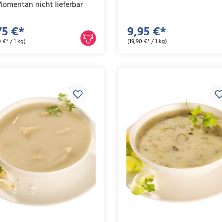
omentan nicht lieferbar
75 €*
9,95 €*
 €* / 1 kg)
(19,90 €* / 1 kg)