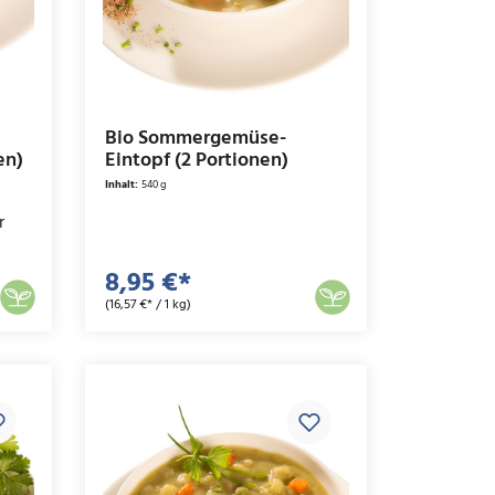
Bio Sommergemüse-
en)
Eintopf (2 Portionen)
Inhalt:
540 g
r
8,95 €*
(16,57 €* / 1 kg)