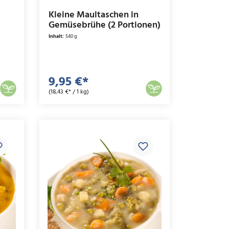
Kleine Maultaschen in
Gemüsebrühe (2 Portionen)
Inhalt:
540 g
9,95 €*
(18,43 €* / 1 kg)