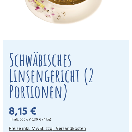
Schwäbisches
Linsengericht (2
Portionen)
8,15 €
Inhalt:
500 g
(16,30 € / 1 kg)
Preise inkl. MwSt. zzgl. Versandkosten