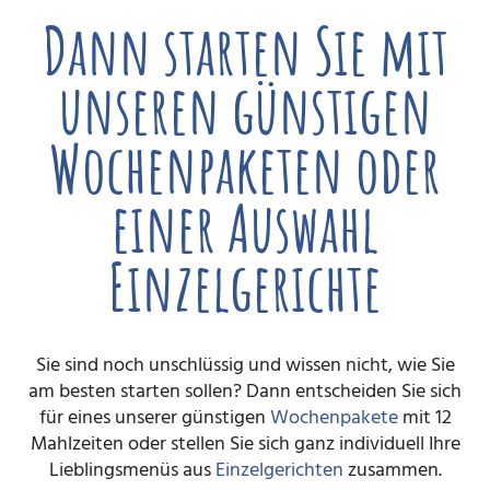
Dann starten Sie mit
unseren günstigen
Wochenpaketen oder
einer Auswahl
Einzelgerichte
Sie sind noch unschlüssig und wissen nicht, wie Sie
am besten starten sollen? Dann entscheiden Sie sich
für eines unserer günstigen
Wochenpakete
mit 12
Mahlzeiten oder stellen Sie sich ganz individuell Ihre
Lieblingsmenüs aus
Einzelgerichten
zusammen.