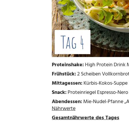
Tag 4
Proteinshake:
High Protein Drink 
Frühstück:
2 Scheiben Vollkornbrot
Mittagessen:
Kürbis-Kokos-Suppe 
Snack:
Proteinriegel Espresso-Nero
Abendessen:
Mie-Nudel-Pfanne „As
Nährwerte
Gesamtnährwerte des Tages