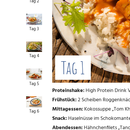
Tag 2
Tag 3
Tag 4
Tag 1
Tag 5
Proteinshake:
High Protein Drink V
Frühstück:
2 Scheiben Roggenknäck
Mittagessen:
Kokossuppe „Tom Kha
Tag 6
Snack:
Haselnüsse im Schokomante
Abendessen:
Hähnchenfilets „Tando