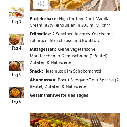
Tag 1
Proteinshake:
High Protein Drink Vanilla-
Tag 3
Cream (83%) einquirlen in 300 ml Milch**
Frühstück:
2 Scheiben leichtes Knäcke mit
sahnigem Streichkäse und Konfitüre
Tag 4
Mittagessen:
Kleine vegetarische
Maultaschen in Gemüsebrühe (1 Beutel)
Zutaten & Nährwerte
Snack:
Haselnüsse im Schokomantel
Tag 5
Abendessen:
Boeuf Stroganoff mit Spätzle (2
Beutel)
Zutaten & Nährwerte
Gesamtnährwerte des Tages
Tag 6