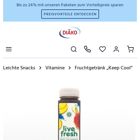
Bis zu 24% mit unseren Paketen zum Vorteilspreis sparen
PREISVORTEILE ENTDECKEN
Leichte Snacks
Vitamine
Fruchtgetränk „Keep Cool“