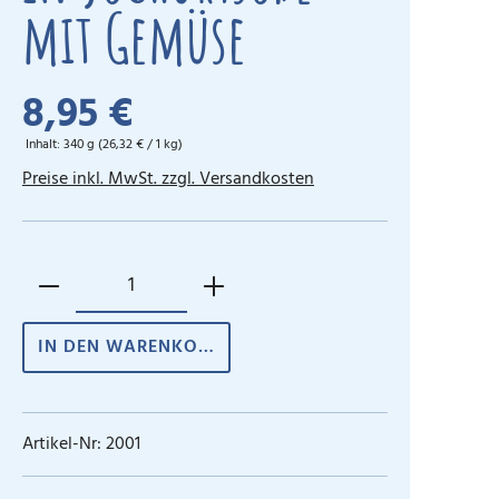
mit Gemüse
8,95 €
Inhalt:
340 g
(26,32 € / 1 kg)
Preise inkl. MwSt. zzgl. Versandkosten
IN DEN WARENKORB
Artikel-Nr:
2001