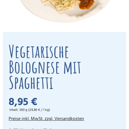
Vegetarische
Bolognese mit
Spaghetti
8,95 €
Inhalt:
360 g
(24,86 € / 1 kg)
Preise inkl. MwSt. zzgl. Versandkosten