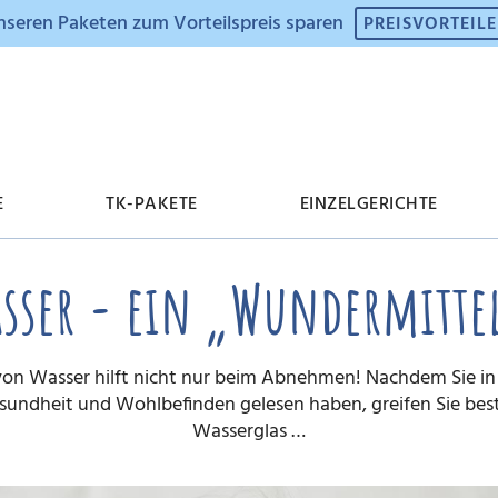
nseren Paketen zum Vorteilspreis sparen
PREISVORTEIL
E
TK-PAKETE
EINZELGERICHTE
sser - ein „Wundermitte
isvorteile
ppen & Eintöpfe
w Fat
ue Produkte
Unsere Geschichte
Fleischgerichte
Vitamine
Geschenkgutscheine
on Wasser hilft nicht nur beim Abnehmen! Nachdem Sie in 
ko-Journal (pdf)
gan
oteinkekse
Vegetarisch
Müslis
Gesundheit und Wohlbefinden gelesen haben, greifen Sie be
Wasserglas …
tenfrei
sy to go (Zubehör)
Diäko to go
Brot & Aufstriche