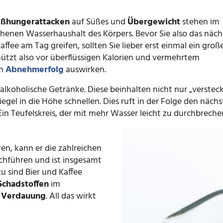
ißhungerattacken
auf Süßes und
Übergewicht
stehen im
nen Wasserhaushalt des Körpers. Bevor Sie also das näch
fee am Tag greifen, sollten Sie lieber erst einmal ein groß
hützt also vor überflüssigen Kalorien und vermehrtem
en
Abnehmerfolg
auswirken.
alkoholische Getränke. Diese beinhalten nicht nur „verstec
egel in die Höhe schnellen. Dies ruft in der Folge den näch
in Teufelskreis, der mit mehr Wasser leicht zu durchbrechen
n, kann er die zahlreichen
chführen und ist insgesamt
zu sind Bier und Kaffee
chadstoffen
im
e Verdauung
. All das wirkt