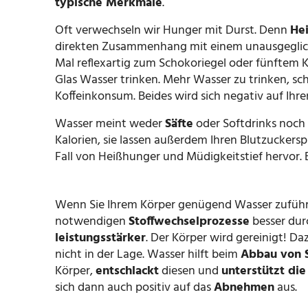
typische Merkmale
.
Oft verwechseln wir Hunger mit Durst. Denn
He
direkten Zusammenhang mit einem unausgegliche
Mal reflexartig zum Schokoriegel oder fünftem Kaf
Glas Wasser trinken. Mehr Wasser zu trinken, sc
Koffeinkonsum. Beides wird sich negativ auf Ihr
Wasser meint weder
Säfte
oder Softdrinks noch 
Kalorien, sie lassen außerdem Ihren Blutzuckerspi
Fall von Heißhunger und Müdigkeitstief hervor. E
Wenn Sie Ihrem Körper genügend Wasser zuführe
notwendigen
Stoffwechselprozesse
besser dur
leistungsstärker
. Der Körper wird gereinigt! Da
nicht in der Lage. Wasser hilft beim
Abbau von S
Körper,
entschlackt
diesen und
unterstützt di
sich dann auch positiv auf das
Abnehmen
aus.