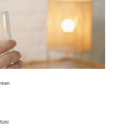
inken
fühl