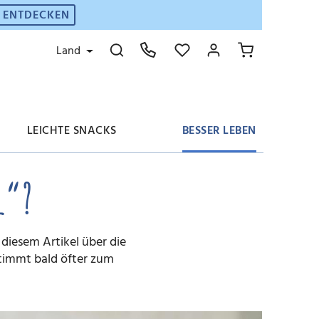
E ENTDECKEN
Land
LEICHTE SNACKS
BESSER LEBEN
l“?
Häufige Fragen
Geflügelgerichte
Energie- & Proteinriegel
Nachhaltigkeit
diesem Artikel über die
Süße Mahlzeiten
Frucht-Snacks
stimmt bald öfter zum
Sale%
Sale%