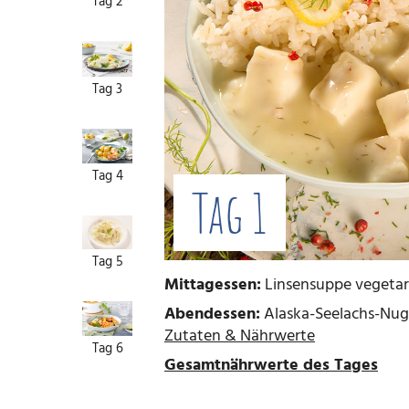
Tag 2
Tag 3
Tag 4
Tag 1
Tag 5
Mittagessen:
Linsensuppe vegetari
Abendessen:
Alaska-Seelachs-Nugge
Zutaten & Nährwerte
Tag 6
Gesamtnährwerte des Tages